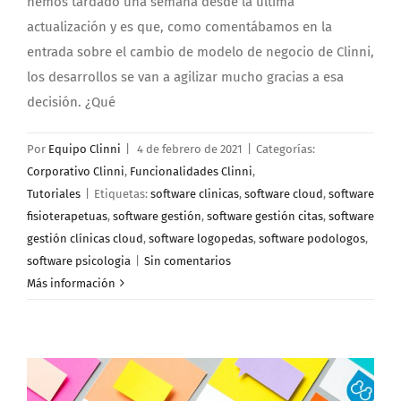
hemos tardado una semana desde la última
actualización y es que, como comentábamos en la
entrada sobre el cambio de modelo de negocio de Clinni,
los desarrollos se van a agilizar mucho gracias a esa
decisión. ¿Qué
Por
Equipo Clinni
|
4 de febrero de 2021
|
Categorías:
Corporativo Clinni
,
Funcionalidades Clinni
,
Tutoriales
|
Etiquetas:
software clinicas
,
software cloud
,
software
fisioterapetuas
,
software gestión
,
software gestión citas
,
software
gestión clínicas cloud
,
software logopedas
,
software podologos
,
software psicologia
|
Sin comentarios
Más información