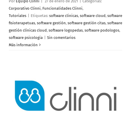
Por
Equipo Clinni
|
27 de enero de 2021
|
Categorías:
Corporativo Clinni
,
Funcionalidades Clinni
,
Tutoriales
|
Etiquetas:
software clinicas
,
software cloud
,
software
fisioterapetuas
,
software gestión
,
software gestión citas
,
software
gestión clínicas cloud
,
software logopedas
,
software podologos
,
software psicologia
|
Sin comentarios
Más información