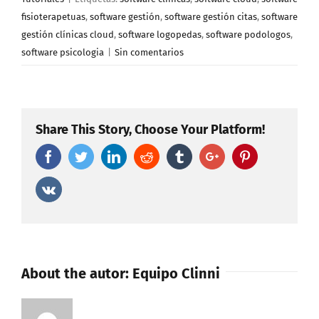
fisioterapetuas
,
software gestión
,
software gestión citas
,
software
gestión clínicas cloud
,
software logopedas
,
software podologos
,
software psicologia
|
Sin comentarios
Share This Story, Choose Your Platform!
Facebook
Twitter
Linkedin
Reddit
Tumblr
Google+
Pinterest
Vk
About the autor:
Equipo Clinni