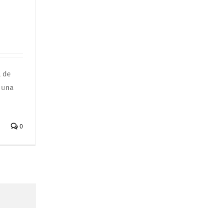
l de
 una
0