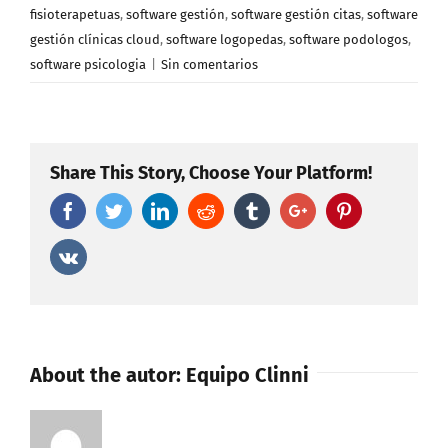
fisioterapetuas
,
software gestión
,
software gestión citas
,
software
gestión clínicas cloud
,
software logopedas
,
software podologos
,
software psicologia
|
Sin comentarios
Share This Story, Choose Your Platform!
Facebook
Twitter
Linkedin
Reddit
Tumblr
Google+
Pinterest
Vk
About the autor:
Equipo Clinni