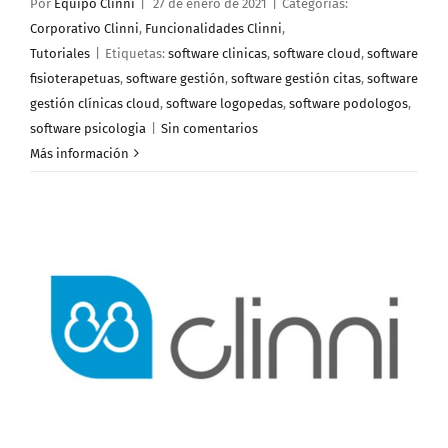
Por
Equipo Clinni
|
27 de enero de 2021
|
Categorías:
Corporativo Clinni
,
Funcionalidades Clinni
,
Tutoriales
|
Etiquetas:
software clinicas
,
software cloud
,
software
fisioterapetuas
,
software gestión
,
software gestión citas
,
software
gestión clínicas cloud
,
software logopedas
,
software podologos
,
software psicologia
|
Sin comentarios
Más información