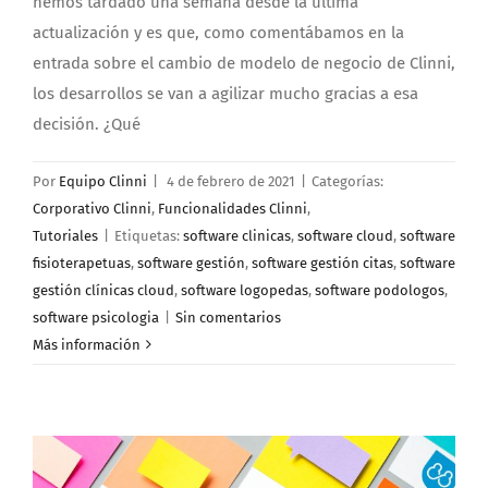
hemos tardado una semana desde la última
actualización y es que, como comentábamos en la
entrada sobre el cambio de modelo de negocio de Clinni,
los desarrollos se van a agilizar mucho gracias a esa
decisión. ¿Qué
Por
Equipo Clinni
|
4 de febrero de 2021
|
Categorías:
Corporativo Clinni
,
Funcionalidades Clinni
,
Tutoriales
|
Etiquetas:
software clinicas
,
software cloud
,
software
fisioterapetuas
,
software gestión
,
software gestión citas
,
software
gestión clínicas cloud
,
software logopedas
,
software podologos
,
software psicologia
|
Sin comentarios
Más información