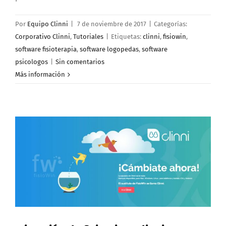
Por
Equipo Clinni
|
7 de noviembre de 2017
|
Categorías:
Corporativo Clinni
,
Tutoriales
|
Etiquetas:
clinni
,
fisiowin
,
software fisioterapia
,
software logopedas
,
software
psicologos
|
Sin comentarios
Más información