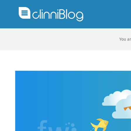
You ar
Ver
imagen
más
grande