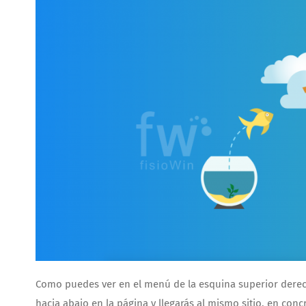
Como puedes ver en el menú de la esquina superior dere
hacia abajo en la página y llegarás al mismo sitio, en concr