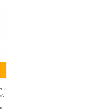
r la
p”.
 un