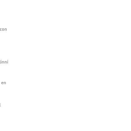
 con
linni
a en
l