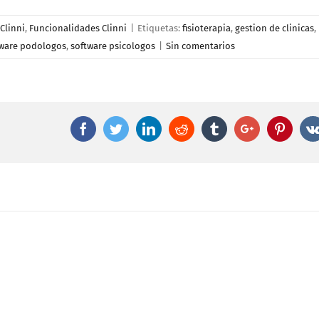
Clinni
,
Funcionalidades Clinni
|
Etiquetas:
fisioterapia
,
gestion de clinicas
,
tware podologos
,
software psicologos
|
Sin comentarios
Facebook
Twitter
Linkedin
Reddit
Tumblr
Google+
Pinter