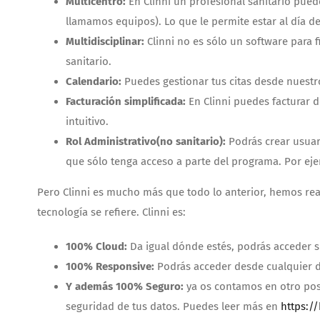
Multicentro:
En Clinni un profesional sanitario pued
llamamos equipos). Lo que le permite estar al día de
Multidisciplinar:
Clinni no es sólo un software para f
sanitario.
Calendario:
Puedes gestionar tus citas desde nuestr
Facturación simplificada:
En Clinni puedes facturar d
intuitivo.
Rol Administrativo(no sanitario):
Podrás crear usuari
que sólo tenga acceso a parte del programa. Por eje
Pero Clinni es mucho más que todo lo anterior, hemos real
tecnología se refiere. Clinni es:
100% Cloud:
Da igual dónde estés, podrás acceder s
100% Responsive:
Podrás acceder desde cualquier dis
Y además 100% Seguro:
ya os contamos en otro post
seguridad de tus datos. Puedes leer más en
https:/