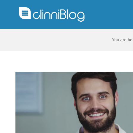
You are he
Ver
imagen
más
grande