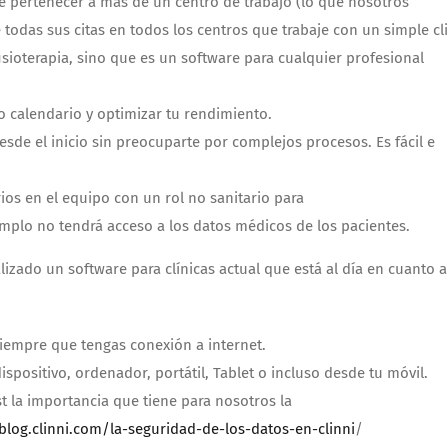
e pertenecer a más de un centro de trabajo (lo que nosotros
 todas sus citas en todos los centros que trabaje con un simple cli
isioterapia, sino que es un software para cualquier profesional
o calendario y optimizar tu rendimiento.
esde el inicio sin preocuparte por complejos procesos. Es fácil e
os en el equipo con un rol no sanitario para
mplo no tendrá acceso a los datos médicos de los pacientes.
izado un software para clínicas actual que está al día en cuanto a
iempre que tengas conexión a internet.
positivo, ordenador, portátil, Tablet o incluso desde tu móvil.
 la importancia que tiene para nosotros la
/blog.clinni.com/la-seguridad-de-los-datos-en-clinni
/