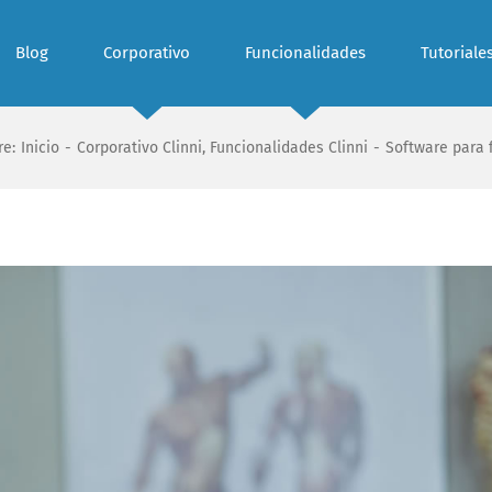
Blog
Corporativo
Funcionalidades
Tutoriale
re:
Inicio
-
Corporativo Clinni
,
Funcionalidades Clinni
-
Software para f