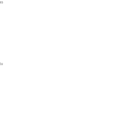
as
tu