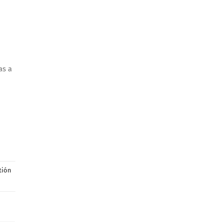
as a
tión