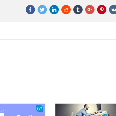
Facebook
Twitter
Linkedin
Reddit
Tumblr
Google+
Pinter