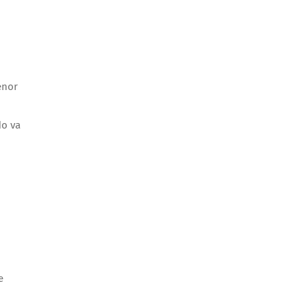
enor
do va
e