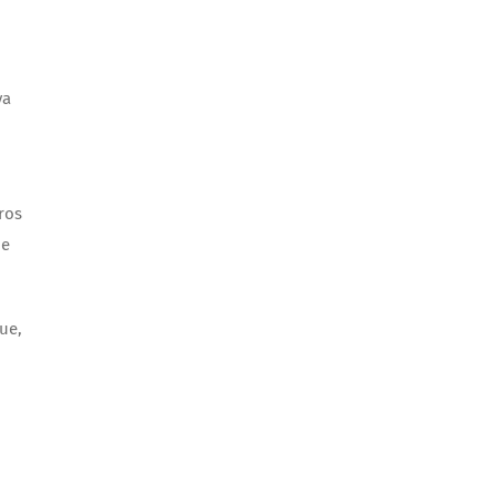
ya
ros
de
ue,