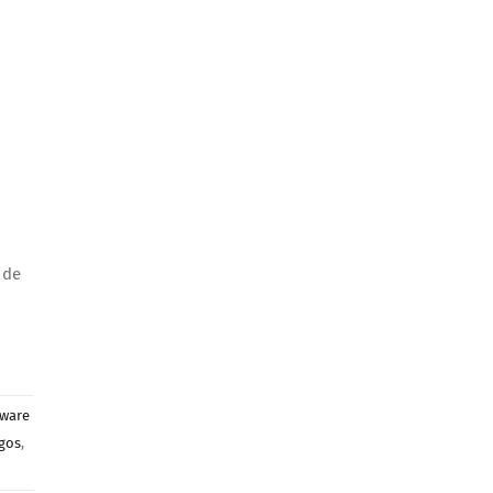
 de
tware
gos
,