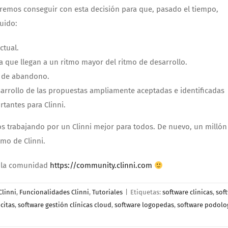
remos conseguir con esta decisión para que, pasado el tiempo,
uido:
ctual.
 que llegan a un ritmo mayor del ritmo de desarrollo.
ón de abandono.
esarrollo de las propuestas ampliamente aceptadas e identificadas
tantes para Clinni.
s trabajando por un Clinni mejor para todos. De nuevo, un millón
imo de Clinni.
n la comunidad
https://community.clinni.com
Clinni
,
Funcionalidades Clinni
,
Tutoriales
|
Etiquetas:
software clinicas
,
sof
citas
,
software gestión clínicas cloud
,
software logopedas
,
software podolo